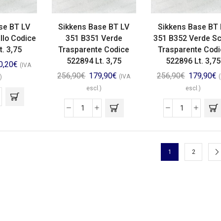
se BT LV
Sikkens Base BT LV
Sikkens Base BT 
llo Codice
351 B351 Verde
351 B352 Verde S
. 3,75
Trasparente Codice
Trasparente Codi
522894 Lt. 3,75
522896 Lt. 3,75
0,20
€
(IVA
256,90
€
179,90
€
256,90
€
179,90
€
(IVA
)
escl.)
escl.)
1
2