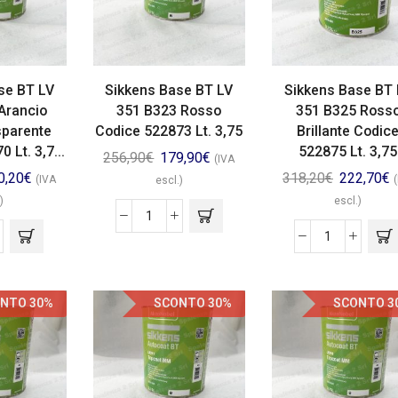
se BT LV
Sikkens Base BT LV
Sikkens Base BT 
Arancio
351 B323 Rosso
351 B325 Ross
sparente
Codice 522873 Lt. 3,75
Brillante Codic
 Lt. 3,7...
522875 Lt. 3,75
256,90
€
179,90
€
(IVA
0,20
€
318,20
€
222,70
€
(IVA
escl.)
)
escl.)
NTO 30%
SCONTO 30%
SCONTO 3