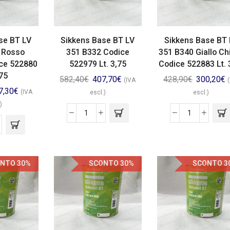
se BT LV
Sikkens Base BT LV
Sikkens Base BT 
 Rosso
351 B332 Codice
351 B340 Giallo Ch
ice 522880
522979 Lt. 3,75
Codice 522883 Lt. 
,75
582,40
€
407,70
€
428,90
€
300,20
€
(IVA
7,30
€
(IVA
escl.)
escl.)
)
NTO 30%
SCONTO 30%
SCONTO 3