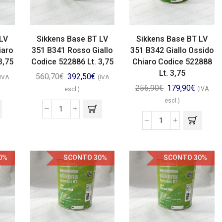
LV
Sikkens Base BT LV
Sikkens Base BT LV
iaro
351 B341 Rosso Giallo
351 B342 Giallo Ossido
3,75
Codice 522886 Lt. 3,75
Chiaro Codice 522888
Lt. 3,75
560,70
€
392,50
€
(IVA
(IVA
256,90
€
179,90
€
(IVA
escl.)
escl.)
0%
SCONTO 30%
SCONTO 30%