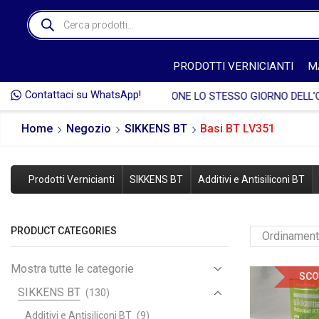
PRODOTTI VERNICIANTI
M
Contattaci su WhatsApp!
🎁 
Home
Negozio
SIKKENS BT
Basi BT LV351
Prodotti Vernicianti
SIKKENS BT
Additivi e Antisiliconi BT
PRODUCT CATEGORIES
Mostra tutte le categorie
SCO
SIKKENS BT
(130)
Additivi e Antisiliconi BT
(9)