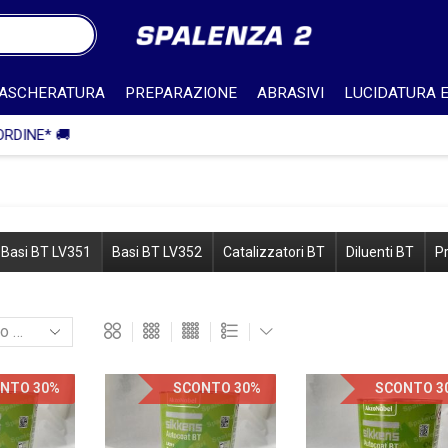
ASCHERATURA
PREPARAZIONE
ABRASIVI
LUCIDATURA E
SPEDIZIONE IN ITALIA GRATUITA PER ORDINI SUPERIORI A 750€ + IV
Basi BT LV351
Basi BT LV352
Catalizzatori BT
Diluenti BT
Pr
NTO 30%
SCONTO 30%
SCONTO 3