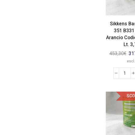
Sikkens Ba
351 B331
Arancio Cod
Lt. 3
453,30
€
31
escl.
SCO