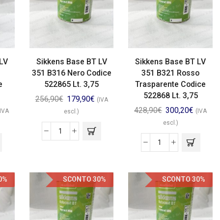
LV
Sikkens Base BT LV
Sikkens Base BT LV
351 B316 Nero Codice
351 B321 Rosso
e
522865 Lt. 3,75
Trasparente Codice
522868 Lt. 3,75
256,90
€
179,90
€
(IVA
428,90
€
300,20
€
(IVA
(IVA
escl.)
escl.)
0%
SCONTO 30%
SCONTO 30%