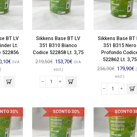
se BT LV
Sikkens Base BT LV
Sikkens Base BT 
nder Lt.
351 B310 Bianco
351 B315 Nero
e 522856
Codice 522858 Lt. 3,75
Profondo Codic
522862 Lt. 3,75
0,10
€
219,50
€
153,70
€
(IVA
(IVA
256,90
€
179,90
€
)
escl.)
escl.)
NTO 30%
SCONTO 30%
SCONTO 3