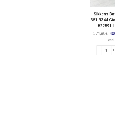
Sikkens Ba
351 B344 Gia
522891 Lt
571,80
€
40
escl.