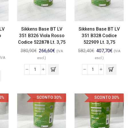
LV
Sikkens Base BT LV
Sikkens Base BT LV
o
351 B326 Viola Rosso
351 B328 Codice
e
Codice 522878 Lt. 3,75
522909 Lt. 3,75
380,90
€
266,60
€
582,40
€
407,70
€
(IVA
(IVA
(IVA
escl.)
escl.)
0%
SCONTO 30%
SCONTO 30%