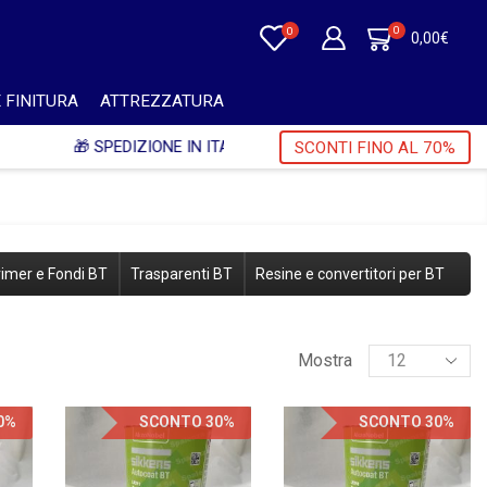
0
0
0,00
€
 FINITURA
ATTREZZATURA
A 🎁
SCONTI FINO AL 70%
imer e Fondi BT
Trasparenti BT
Resine e convertitori per BT
Mostra
0%
SCONTO 30%
SCONTO 30%