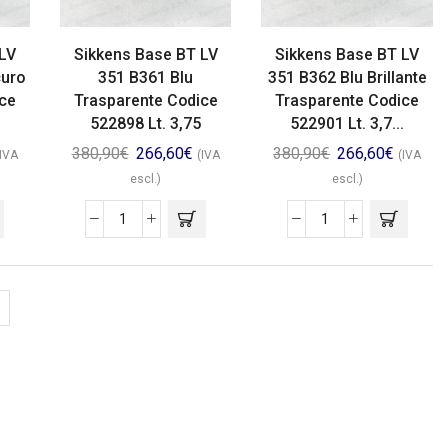
LV
Sikkens Base BT LV
Sikkens Base BT LV
curo
351 B361 Blu
351 B362 Blu Brillante
ce
Trasparente Codice
Trasparente Codice
522898 Lt. 3,75
522901 Lt. 3,7...
380,90
€
266,60
€
380,90
€
266,60
€
(IVA
(IVA
(IVA
escl.)
escl.)