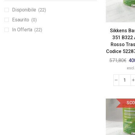
Disponibile
(22)
Esaurito
(0)
In Offerta
(22)
Sikkens Ba
351 B322 
Rosso Tra
Codice 522870
571,80
€
40
escl.
SCO