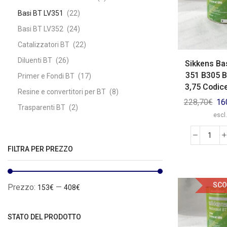
Basi BT LV351
(22)
Basi BT LV352
(24)
Catalizzatori BT
(22)
Diluenti BT
(26)
Sikkens Ba
351 B305 Bi
Primer e Fondi BT
(17)
3,75 Codic
Resine e convertitori per BT
(8)
228,70
€
16
Trasparenti BT
(2)
escl.
FILTRA PER PREZZO
SCO
Prezzo:
—
153€
408€
STATO DEL PRODOTTO