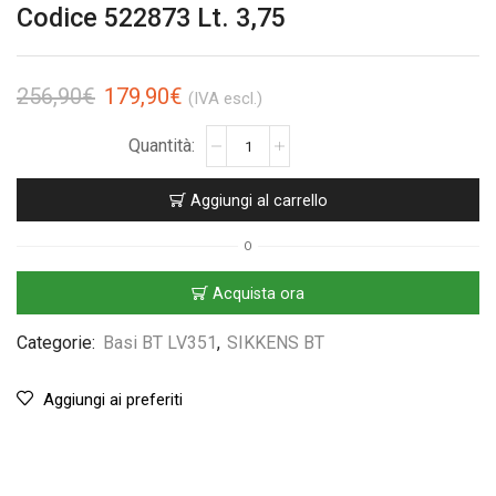
Codice 522873 Lt. 3,75
256,90
€
179,90
€
(IVA escl.)
Aggiungi al carrello
O
Acquista ora
Categorie:
Basi BT LV351
,
SIKKENS BT
Aggiungi ai preferiti