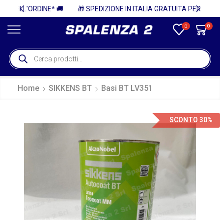
 🚚
🎁 SPEDIZIONE IN ITALIA GRATUITA PER ORDINI SUPERIORI A 750€ + IVA 🎁
0
0
Home
SIKKENS BT
Basi BT LV351
SCONTO 30%