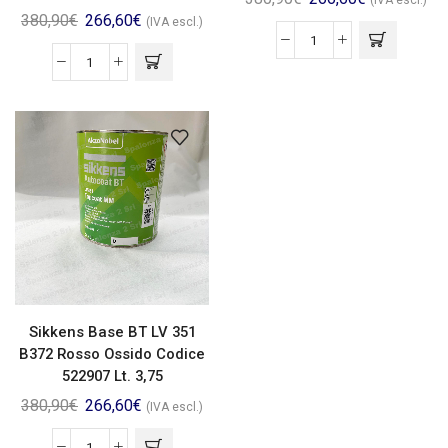
(IVA escl.)
380,90
€
266,60
€
(IVA escl.)
Sikkens Base BT LV 351
B372 Rosso Ossido Codice
522907 Lt. 3,75
380,90
€
266,60
€
(IVA escl.)