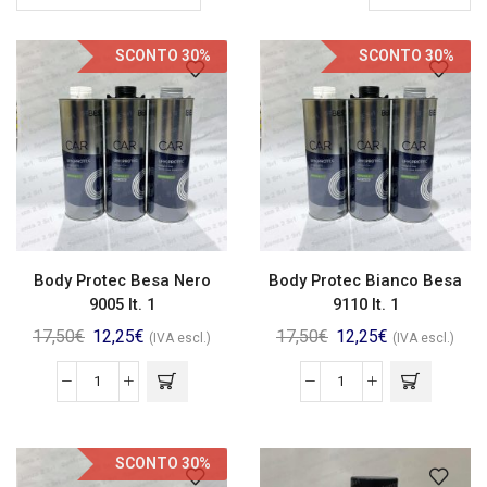
SCONTO 30%
SCONTO 30%
Body Protec Besa Nero
Body Protec Bianco Besa
9005 lt. 1
9110 lt. 1
17,50
€
12,25
€
17,50
€
12,25
€
(IVA escl.)
(IVA escl.)
SCONTO 30%