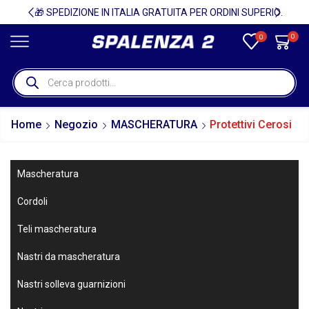
🚚
🎁 SPEDIZIONE IN ITALIA GRATUITA PER ORDINI SUPERIORI A 750€ + IVA 🎁
0
0
Home
Negozio
MASCHERATURA
Protettivi Cerosi
Mascheratura
Cordoli
Teli mascheratura
Nastri da mascheratura
Nastri solleva guarnizioni