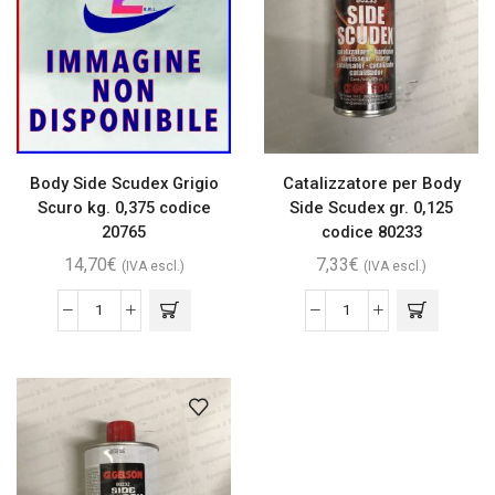
Body Side Scudex Grigio
Catalizzatore per Body
Scuro kg. 0,375 codice
Side Scudex gr. 0,125
20765
codice 80233
14,70
€
7,33
€
(IVA escl.)
(IVA escl.)