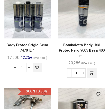
Body Protec Grigio Besa
Bomboletta Body Urki
7470 lt. 1
Protec Nero 9005 Besa 400
ml.
17,50
€
12,25
€
(IVA escl.)
20,28
€
(IVA escl.)
SCONTO 30%