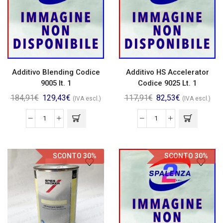
Additivo Blending Codice
Additivo HS Accelerator
9005 lt. 1
Codice 9025 Lt. 1
184,91
€
129,43
€
117,91
€
82,53
€
(IVA escl.)
(IVA escl.)
SCONTO 30%
SCONTO 30%