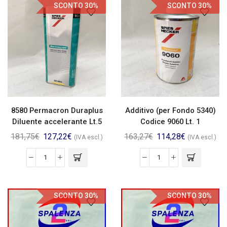
SCONTO 30%
SCONTO 30%
8580 Permacron Duraplus
Additivo (per Fondo 5340)
Diluente accelerante Lt.5
Codice 9060 Lt. 1
181,75
€
127,22
€
163,27
€
114,28
€
(IVA escl.)
(IVA escl.)
SCONTO 30%
SCONTO 30%