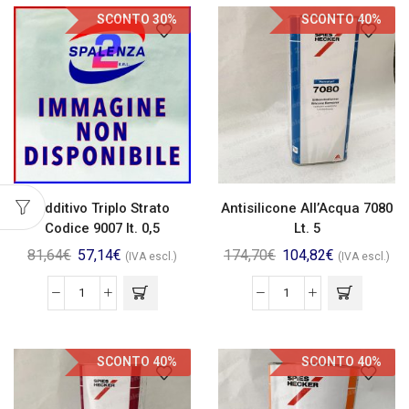
SCONTO 30%
SCONTO 40%
Additivo Triplo Strato
Antisilicone All’Acqua 7080
Codice 9007 lt. 0,5
Lt. 5
81,64
€
57,14
€
174,70
€
104,82
€
(IVA escl.)
(IVA escl.)
SCONTO 40%
SCONTO 40%