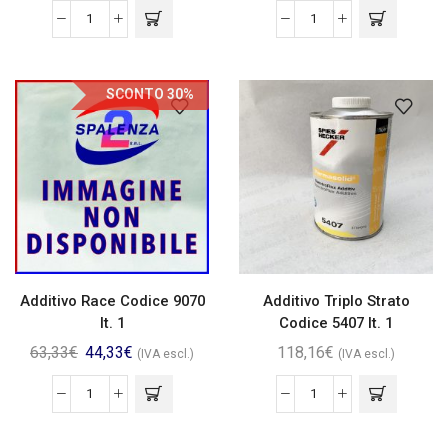
SCONTO 30%
Additivo Race Codice 9070
Additivo Triplo Strato
lt. 1
Codice 5407 lt. 1
63,33
€
44,33
€
118,16
€
(IVA escl.)
(IVA escl.)