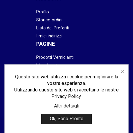
Profilo
Storico ordini
Lista dei Preferiti
I miei indirizzi
PAGINE
Prodotti Vernicianti
Mascheratura
Preparazione
Questo sito web utilizza i cookie per migliorare la
Abrasivi
vostra esperienza.
Lucidatura & Finitura
Utilizzando questo sito web si accettano le nostre
Privacy Policy
.
Attrezzatura
Altri dettagli
Ok, Sono Pronto
www.spalenza2srl.com
0