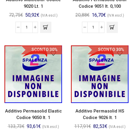
9020 Lt. 1
Codice 9051 lt. 0,100
72,75
€
50,92
€
20,88
€
16,70
€
(IVA escl.)
(IVA escl.)
SCONTO 30%
SCONTO 30%
Additivo Permasolid Elastic
Additivo Permasolid HS
Codice 9050 lt. 1
Codice 9026 lt. 1
133,73
€
93,61
€
117,91
€
82,53
€
(IVA escl.)
(IVA escl.)