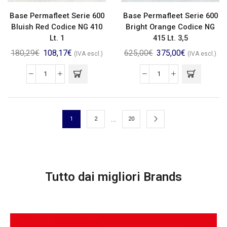
Base Permafleet Serie 600
Base Permafleet Serie 600
Bluish Red Codice NG 410
Bright Orange Codice NG
Lt. 1
415 Lt. 3,5
180,29
€
108,17
€
625,00
€
375,00
€
(IVA escl.)
(IVA escl.)
…
1
2
20
Tutto dai migliori Brands