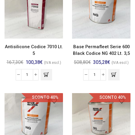
Antisilicone Codice 7010 Lt.
Base Permafleet Serie 600
5
Black Codice NG 402 Lt. 3,5
167,30
€
100,38
€
508,80
€
305,28
€
(IVA escl.)
(IVA escl.)
SCONTO 40%
SCONTO 40%