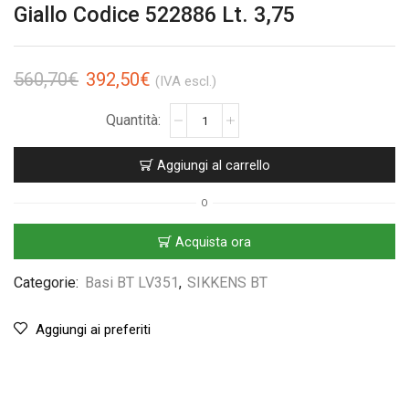
Giallo Codice 522886 Lt. 3,75
560,70
€
392,50
€
(IVA escl.)
Aggiungi al carrello
O
Acquista ora
Categorie:
Basi BT LV351
,
SIKKENS BT
Aggiungi ai preferiti