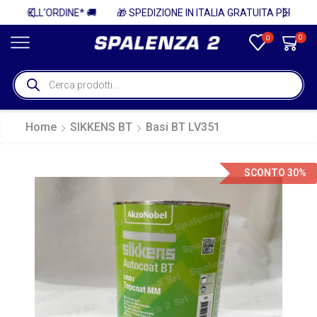
 🚚
🎁 SPEDIZIONE IN ITALIA GRATUITA PER ORDINI SUPERIORI A 750€ + IVA 🎁
0
0
Home
SIKKENS BT
Basi BT LV351
SCONTO 30%