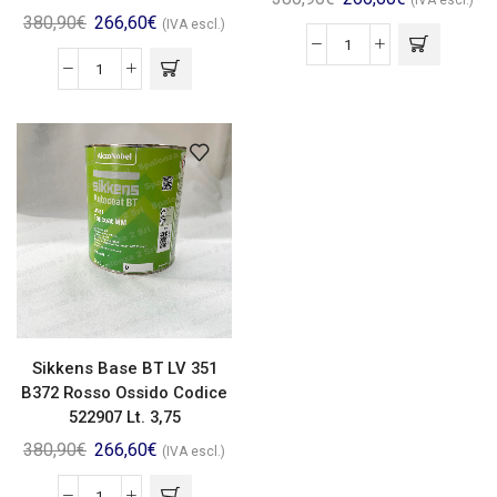
(IVA escl.)
380,90
€
266,60
€
(IVA escl.)
Sikkens Base BT LV 351
B372 Rosso Ossido Codice
522907 Lt. 3,75
380,90
€
266,60
€
(IVA escl.)