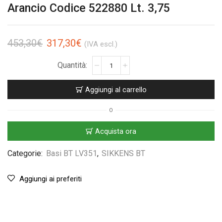
Arancio Codice 522880 Lt. 3,75
453,30
€
317,30
€
(IVA escl.)
Aggiungi al carrello
O
Acquista ora
Categorie:
Basi BT LV351
,
SIKKENS BT
Aggiungi ai preferiti