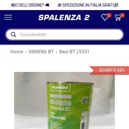
* 🚚
🎁 SPEDIZIONE IN ITALIA GRATUITA PER ORDINI SUPERIORI A 750€ + IVA 🎁
0
0
Home
SIKKENS BT
Basi BT LV351
SCONTO 30%