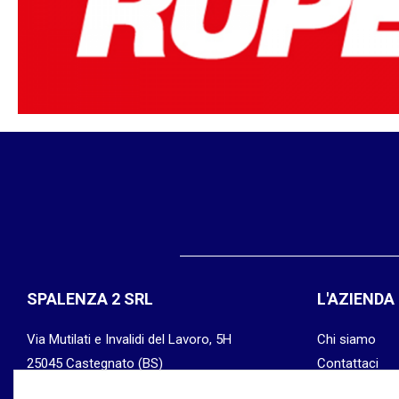
SPALENZA 2 SRL
L'AZIENDA
Via Mutilati e Invalidi del Lavoro, 5H
Chi siamo
25045 Castegnato (BS)
Contattaci
P.IVA: 03315770176
Privacy & Coo