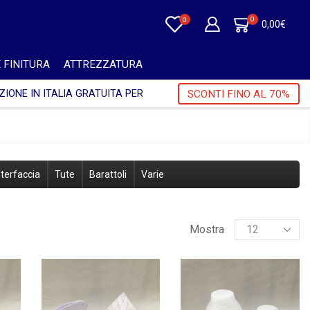
0
0
0,00
€
 FINITURA
ATTREZZATURA
 IVA 🎁
SCONTI FINO AL 70%
terfaccia
Tute
Barattoli
Varie
Mostra