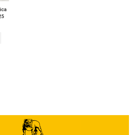
tica
25