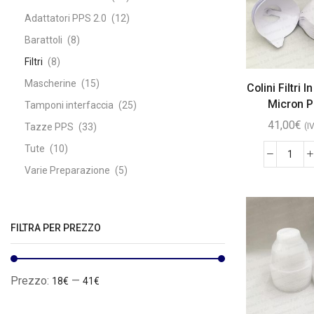
Adattatori PPS 2.0
(12)
Barattoli
(8)
Filtri
(8)
Mascherine
(15)
Colini Filtri 
Micron P
Tamponi interfaccia
(25)
41,00
€
Tazze PPS
(33)
(I
Tute
(10)
Varie Preparazione
(5)
FILTRA PER PREZZO
Prezzo:
—
18€
41€