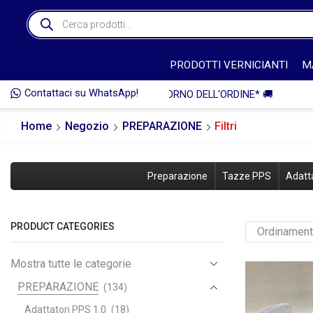
PRODOTTI VERNICIANTI
M
Contattaci su WhatsApp!

Home
Negozio
PREPARAZIONE
Filtri
Preparazione
Tazze PPS
Adatta
PRODUCT CATEGORIES
Mostra tutte le categorie
PREPARAZIONE
(134)
Adattatori PPS 1.0
(18)