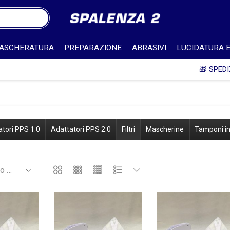
ASCHERATURA
PREPARAZIONE
ABRASIVI
LUCIDATURA E
🎁 SPEDIZIONE IN ITALIA GRATUITA PER ORDINI SUPERIORI A 750€ +
tori PPS 1.0
Adattatori PPS 2.0
Filtri
Mascherine
Tamponi in