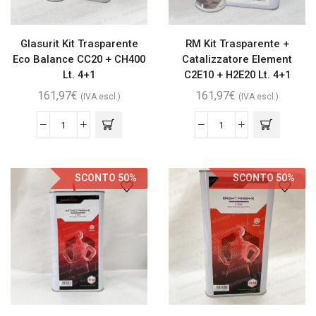
Glasurit Kit Trasparente
RM Kit Trasparente +
Eco Balance CC20 + CH400
Catalizzatore Element
Lt. 4+1
C2E10 + H2E20 Lt. 4+1
161,97
€
161,97
€
(IVA escl.)
(IVA escl.)
SCONTO 50%
SCONTO 50%