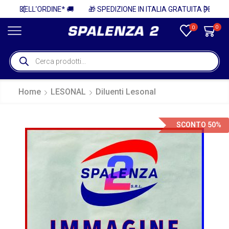
 🚚
🎁 SPEDIZIONE IN ITALIA GRATUITA PER ORDINI SUPERIORI A 750€ + IVA 🎁
0
0
Home
LESONAL
Diluenti Lesonal
SCONTO 50%