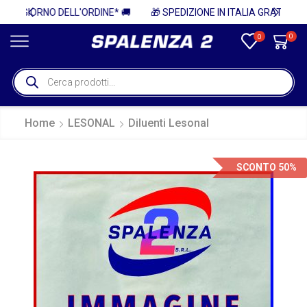
* 🚚
🎁 SPEDIZIONE IN ITALIA GRATUITA PER ORDINI SUPERIORI A 750€ + IVA 🎁
0
0
Home
LESONAL
Diluenti Lesonal
SCONTO 50%