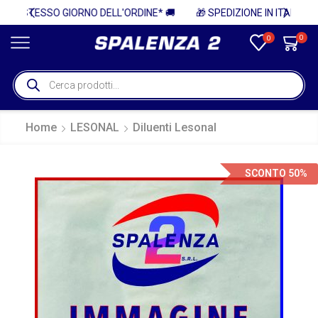
E* 🚚
🎁 SPEDIZIONE IN ITALIA GRATUITA PER ORDINI SUPERIORI A 750€ + IVA 🎁
0
0
Home
LESONAL
Diluenti Lesonal
SCONTO 50%