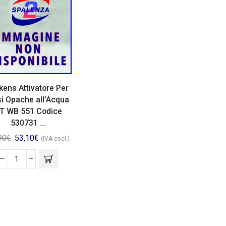
kens Attivatore Per
i Opache all’Acqua
T WB 551 Codice
530731 ...
90
€
53,10
€
(IVA escl.)