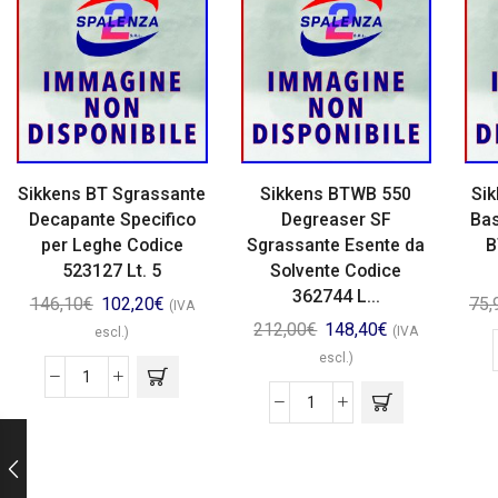
Sikkens BT Sgrassante
Sikkens BTWB 550
Sik
Decapante Specifico
Degreaser SF
Bas
per Leghe Codice
Sgrassante Esente da
B
523127 Lt. 5
Solvente Codice
362744 L...
146,10
€
102,20
€
75,
(IVA
212,00
€
148,40
€
(IVA
escl.)
escl.)