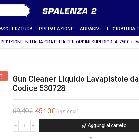
ASCHERATURA
PREPARAZIONE
ABRASIVI
LUCIDATURA E
SPEDIZIONE IN ITALIA GRATUITA PER ORDINI SUPERIORI A 750€ + IV
5%
Gun Cleaner Liquido Lavapistole da 
Codice 530728
69,40
€
45,10
€
(IVA escl.)
Aggiungi al carrello
O