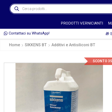
PRODOTTI VERNICIANTI
M
Contattaci su WhatsApp!
🎁 
Home
SIKKENS BT
Additivi e Antisiliconi BT
SCONTO 3