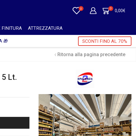
0
0
0,00
€
 FINITURA
ATTREZZATURA
A 🎁
SCONTI FINO AL 70%
Ritorna alla pagina precedente
5 Lt.