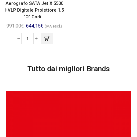
Aerografo SATA Jet X 5500
HVLP Digitale Proiettore 1,5
“O” Codi...
991,00
€
644,15
€
(IVA escl.)
Tutto dai migliori Brands