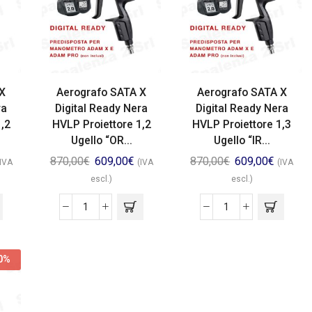
 X
Aerografo SATA X
Aerografo SATA X
ra
Digital Ready Nera
Digital Ready Nera
1,2
HVLP Proiettore 1,2
HVLP Proiettore 1,3
Ugello “OR...
Ugello “IR...
870,00
€
609,00
€
870,00
€
609,00
€
(IVA
(IVA
(IVA
escl.)
escl.)
0%