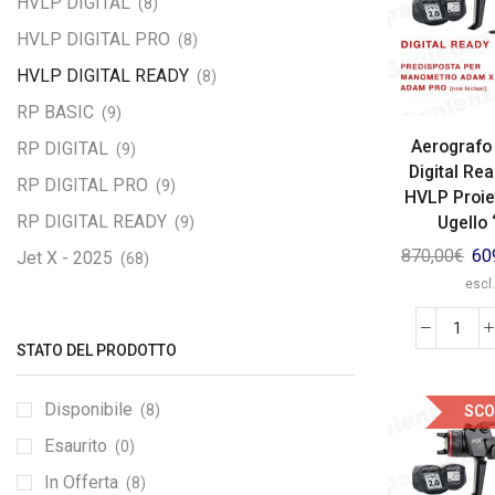
HVLP DIGITAL
(8)
HVLP DIGITAL PRO
(8)
HVLP DIGITAL READY
(8)
RP BASIC
(9)
Aerografo
RP DIGITAL
(9)
Digital Re
RP DIGITAL PRO
(9)
HVLP Proie
RP DIGITAL READY
Ugello “
(9)
870,00
€
60
Jet X - 2025
(68)
escl.
STATO DEL PRODOTTO
Disponibile
(8)
SCO
Esaurito
(0)
In Offerta
(8)