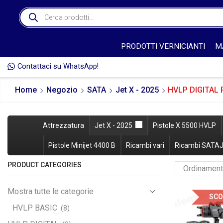
PRODOTTI VERNICIANTI
M
Contattaci su WhatsApp!
ORNO DELL'ORDINE* 🚚
Home
Negozio
SATA
Jet X - 2025
HVLP DIGITAL
Attrezzatura
Jet X - 2025
Pistole X 5500 HVLP
Pistole Minijet 4400 B
Ricambi vari
Ricambi SATAJ
PRODUCT CATEGORIES
Mostra tutte le categorie
SCO
HVLP BASIC
(8)