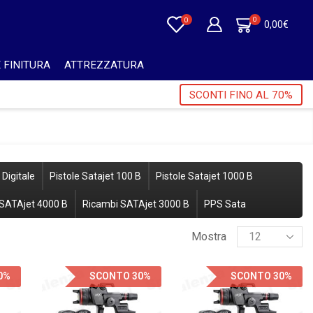
0
0
0,00
€
 FINITURA
ATTREZZATURA
NI SUPERIORI A 750€ + IVA 🎁
SCONTI FINO AL 70%
 Digitale
Pistole Satajet 100 B
Pistole Satajet 1000 B
SATAjet 4000 B
Ricambi SATAjet 3000 B
PPS Sata
Mostra
0%
SCONTO 30%
SCONTO 30%