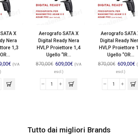
 SATA X
Aerografo SATA X
Aerografo SATA
ady Nera
Digital Ready Nera
Digital Ready Ne
ttore 1,3
HVLP Proiettore 1,4
HVLP Proiettore 
OR...
Ugello “IR...
Ugello “OR...
9,00
€
870,00
€
609,00
€
870,00
€
609,00
€
(IVA
(IVA
)
escl.)
escl.)
Tutto dai migliori Brands