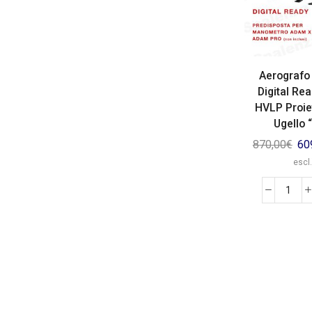
Aerografo
Digital Re
HVLP Proie
Ugello “
870,00
€
60
escl.