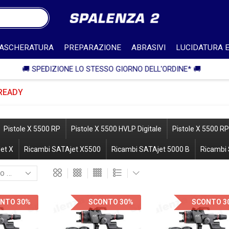
ASCHERATURA
PREPARAZIONE
ABRASIVI
LUCIDATURA E
🎁 SPEDIZIONE IN ITALIA GRATUITA PER ORDI
 READY
Pistole X 5500 RP
Pistole X 5500 HVLP Digitale
Pistole X 5500 RP
et X
Ricambi SATAjet X5500
Ricambi SATAjet 5000 B
Ricambi 
NTO 30%
SCONTO 30%
SCONTO 3