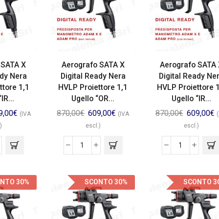
 SATA X
Aerografo SATA X
Aerografo SATA
ady Nera
Digital Ready Nera
Digital Ready Ne
ttore 1,1
HVLP Proiettore 1,1
HVLP Proiettore 
IR...
Ugello “OR...
Ugello “IR...
9,00
€
870,00
€
609,00
€
870,00
€
609,00
€
(IVA
(IVA
)
escl.)
escl.)
NTO 30%
SCONTO 30%
SCONTO 3