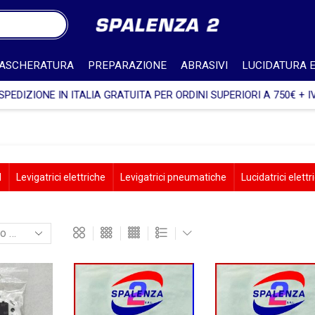
ASCHERATURA
PREPARAZIONE
ABRASIVI
LUCIDATURA E
SPEDIZIONE IN ITALIA GRATUITA PER ORDINI SUPERIORI A 750€ + IV
d
Levigatrici elettriche
Levigatrici pneumatiche
Lucidatrici elettr