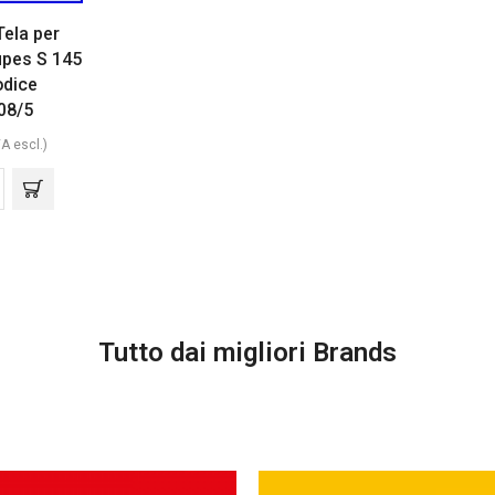
Tela per
upes S 145
odice
08/5
VA escl.)
Tutto dai migliori Brands