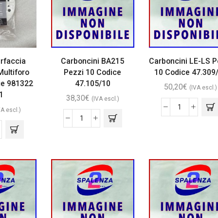
erfaccia
Carboncini BA215
Carboncini LE-LS P
ultiforo
Pezzi 10 Codice
10 Codice 47.309
ce 981322
47.105/10
50,20
€
(IVA escl.)
1
38,30
€
(IVA escl.)
VA escl.)