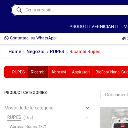
PRODOTTI VERNICIANTI
M
Contattaci su WhatsApp!
🎁 
Home
Negozio
RUPES
Ricambi Rupes
RUPES
Ricambi
Abrasivi
Aspiratori
BigFoot Nano iBri
PRODUCT CATEGORIES
Mostra tutte le categorie
RUPES
(165)
Abrasivi Rupes
(32)