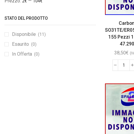
Prezzo:
—
2€
104€
STATO DEL PRODOTTO
Carbon
SO31TE/ER05
Disponibile
(11)
155 Pezzi 
47.29
Esaurito
(0)
38,50
€
In Offerta
(I
(0)