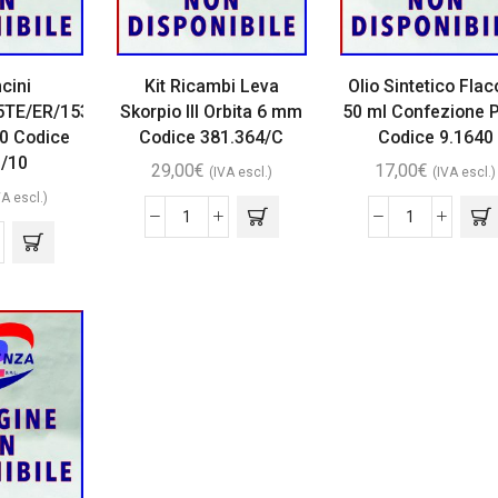
cini
Kit Ricambi Leva
Olio Sintetico Fla
TE/ER/153-
Skorpio III Orbita 6 mm
50 ml Confezione P
10 Codice
Codice 381.364/C
Codice 9.1640
0/10
29,00
€
17,00
€
(IVA escl.)
(IVA escl.)
VA escl.)