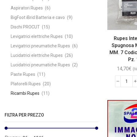
Aspiratori Rupes
(6)
BigFoot iBrid Batteria e cavo
(9)
Dischi PROCUT
(15)
Levigatrici elettriche Rupes
(10)
Rupes Int
Spugnosa M
Levigatrici pneumatiche Rupes
(6)
MM. 7 Codi
Lucidatrici elettriche Rupes
(26)
Pz. 
Lucidatrici pneumatiche Rupes
(2)
14,70
€
(I
Paste Rupes
(11)
Platorelli Rupes
(20)
Ricambi Rupes
(11)
Tamponi Rupes
(44)
FILTRA PER PREZZO