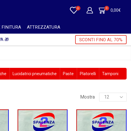
0
0
0,00
€
 FINITURA
ATTREZZATURA
A 🎁
SCONTI FINO AL 70%
iche
Lucidatrici pneumatiche
Paste
Platorelli
Tamponi
Mostra