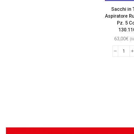
Sacchi in 
Aspiratore R
Pz. 5 C
130.11
63,00
€
(I