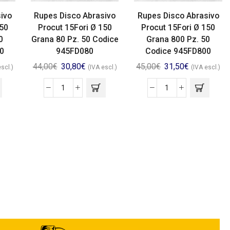
ivo
Rupes Disco Abrasivo
Rupes Disco Abrasivo
150
Procut 15Fori Ø 150
Procut 15Fori Ø 150
0
Grana 80 Pz. 50 Codice
Grana 800 Pz. 50
0
945FD080
Codice 945FD800
44,00
€
30,80
€
45,00
€
31,50
€
escl.)
(IVA escl.)
(IVA escl.)