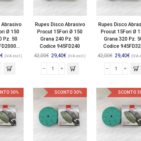
 Abrasivo
Rupes Disco Abrasivo
Rupes Disco Abras
ori Ø 150
Procut 15Fori Ø 150
Procut 15Fori Ø 
0 Pz. 50
Grana 240 Pz. 50
Grana 320 Pz. 5
FD2000...
Codice 945FD240
Codice 945FD32
0
€
42,00
€
29,40
€
42,00
€
29,40
€
(IVA escl.)
(IVA escl.)
(IVA 
NTO 30%
SCONTO 30%
SCONTO 3