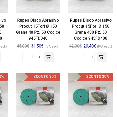
ivo
Rupes Disco Abrasivo
Rupes Disco Abrasivo
150
Procut 15Fori Ø 150
Procut 15Fori Ø 150
0
Grana 40 Pz. 50 Codice
Grana 400 Pz. 50
0
945FD040
Codice 945FD400
45,00
€
31,50
€
42,00
€
29,40
€
escl.)
(IVA escl.)
(IVA escl.)
0%
SCONTO 30%
SCONTO 30%