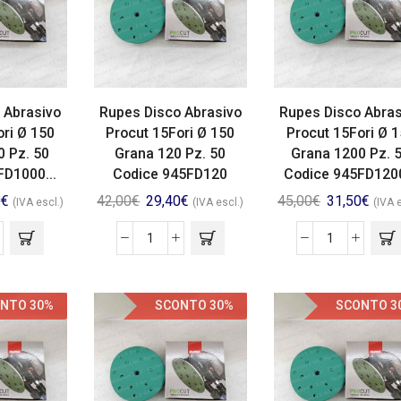
 Abrasivo
Rupes Disco Abrasivo
Rupes Disco Abras
ori Ø 150
Procut 15Fori Ø 150
Procut 15Fori Ø 
0 Pz. 50
Grana 120 Pz. 50
Grana 1200 Pz. 
FD1000...
Codice 945FD120
Codice 945FD1200
0
€
42,00
€
29,40
€
45,00
€
31,50
€
(IVA escl.)
(IVA escl.)
(IVA 
NTO 30%
SCONTO 30%
SCONTO 3