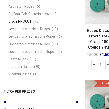
Aspiratori Rupes
(6)
BigFoot iBrid Batteria e cavo
(9)
Dischi PROCUT
(15)
Levigatrici elettriche Rupes
(10)
Rupes Disco
Procut 15F
Levigatrici pneumatiche Rupes
(6)
Grana 100
Lucidatrici elettriche Rupes
(26)
Codice 945
Lucidatrici pneumatiche Rupes
(2)
45,00
€
31,5
Paste Rupes
(11)
Platorelli Rupes
(20)
Ricambi Rupes
(11)
Tamponi Rupes
(44)
SCO
FILTRA PER PREZZO