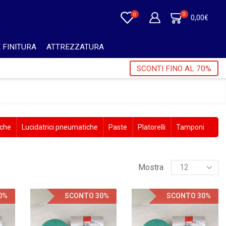
0
0
0,00
€
 FINITURA
ATTREZZATURA
ORI A 750€ + IVA 🎁
SCONTI FINO AL 70%
iche
Lucidatrici pneumatiche
Paste
Platorelli
Tamponi
Mostra
0%
SCONTO 30%
SCONTO 30%