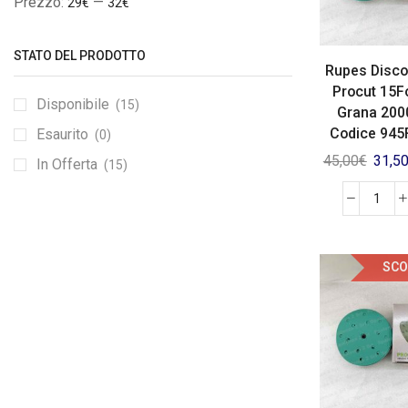
Prezzo:
—
29€
32€
STATO DEL PRODOTTO
Rupes Disco
Procut 15F
Disponibile
(15)
Grana 200
Codice 945
Esaurito
(0)
45,00
€
31,5
In Offerta
(15)
SCO