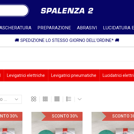
ASCHERATURA
PREPARAZIONE
ABRASIVI
LUCIDATURA E
🎁 SPEDIZIONE IN ITALIA GRATUITA PER ORDINI SUPERI
d
Levigatrici elettriche
Levigatrici pneumatiche
Lucidatrici elettr
NTO 30%
SCONTO 30%
SCONTO 3