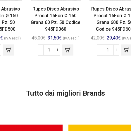
 Abrasivo
Rupes Disco Abrasivo
Rupes Disco Abras
ori Ø 150
Procut 15Fori Ø 150
Procut 15Fori Ø 
 Pz. 50
Grana 60 Pz. 50 Codice
Grana 600 Pz. 5
45FD500
945FD060
Codice 945FD60
0
€
45,00
€
31,50
€
42,00
€
29,40
€
(IVA escl.)
(IVA escl.)
(IVA 
Tutto dai migliori Brands