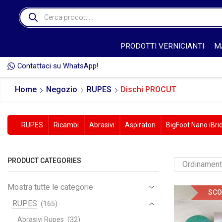
PRODOTTI VERNICIANTI
M
Contattaci su WhatsApp!
L'ORDINE* 🚚
Home
Negozio
RUPES
Dischi PROCUT
RUPES
Ricambi
Abrasivi
Aspiratori
BigFoot Nano iBri
PRODUCT CATEGORIES
Mostra tutte le categorie
SCO
RUPES
(165)
Abrasivi Rupes
(32)