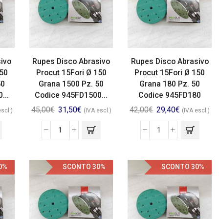
ivo
Rupes Disco Abrasivo
Rupes Disco Abrasivo
150
Procut 15Fori Ø 150
Procut 15Fori Ø 150
50
Grana 1500 Pz. 50
Grana 180 Pz. 50
...
Codice 945FD1500...
Codice 945FD180
45,00
€
31,50
€
42,00
€
29,40
€
escl.)
(IVA escl.)
(IVA escl.)
0%
SCONTO 30%
SCONTO 30%