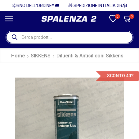
NE* 🚚
🎁 SPEDIZIONE IN ITALIA GRATUITA PER ORDINI SUPERIORI A 750€ + IVA 🎁
0
0
Home
SIKKENS
Diluenti & Antisiliconi Sikkens
SCONTO 40%