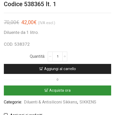
Codice 538365 lt. 1
70,00
€
42,00
€
(IVA escl.)
Diluente da 1 litro.
COD. 538372
Aggiungi al carrello
O
Acquista ora
Categorie:
Diluenti & Antisiliconi Sikkens
,
SIKKENS