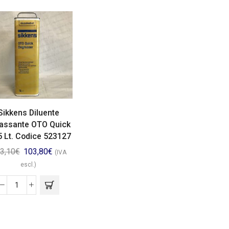
Sikkens Diluente
assante OTO Quick
5 Lt. Codice 523127
3,10
€
103,80
€
(IVA
escl.)