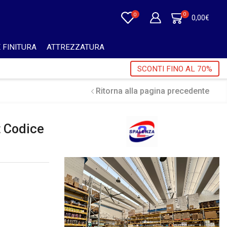
0
0
0,00
€
 FINITURA
ATTREZZATURA
ORI A 750€ + IVA 🎁
SCONTI FINO AL 70%
Ritorna alla pagina precedente
t Codice