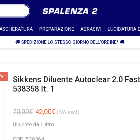
ASCHERATURA
PREPARAZIONE
ABRASIVI
LUCIDATURA E
🎁 SPEDIZIONE IN ITALIA GRATUITA PER ORDINI SUPERI
0%
Sikkens Diluente Autoclear 2.0 Fas
538358 lt. 1
70,00
€
42,00
€
(IVA escl.)
Diluente da 1 litro.
COD. 538364