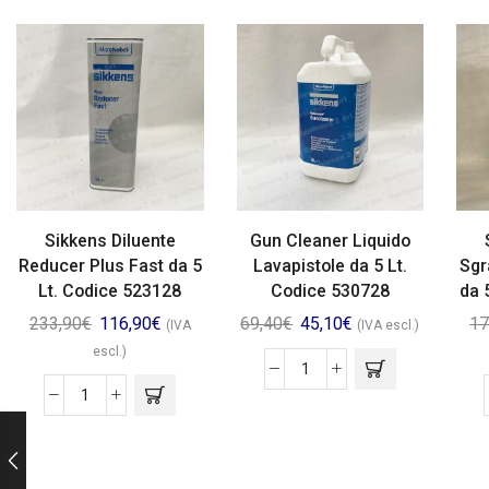
Sikkens Diluente
Gun Cleaner Liquido
Reducer Plus Fast da 5
Lavapistole da 5 Lt.
Sgr
Lt. Codice 523128
Codice 530728
da 
233,90
€
116,90
€
69,40
€
45,10
€
17
(IVA
(IVA escl.)
escl.)