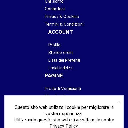
Chi siamo
Contattaci
Privacy & Cookies
Termini & Condizioni
ACCOUNT
Profilo
Storico ordini
Lista dei Preferiti
I miei indirizzi
PAGINE
Prodotti Vernicianti
Mascheratura
Preparazione
Questo sito web utilizza i cookie per migliorare la
Abrasivi
vostra esperienza.
Lucidatura & Finitura
Utilizzando questo sito web si accettano le nostre
Privacy Policy
.
Attrezzatura