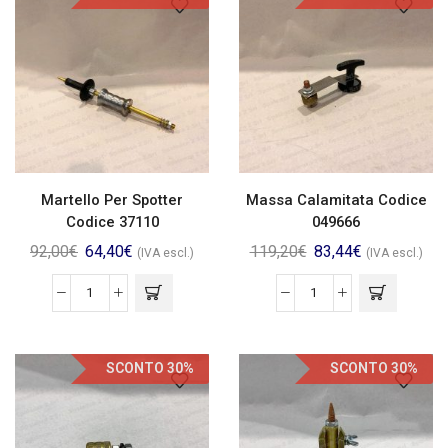
Martello Per Spotter
Massa Calamitata Codice
Codice 37110
049666
92,00
€
64,40
€
119,20
€
83,44
€
(IVA escl.)
(IVA escl.)
SCONTO 30%
SCONTO 30%