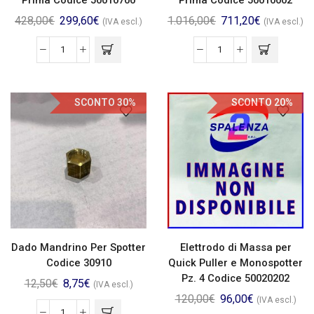
428,00
€
299,60
€
1.016,00
€
711,20
€
(IVA escl.)
(IVA escl.)
SCONTO 30%
SCONTO 20%
Dado Mandrino Per Spotter
Elettrodo di Massa per
Codice 30910
Quick Puller e Monospotter
Pz. 4 Codice 50020202
12,50
€
8,75
€
(IVA escl.)
120,00
€
96,00
€
(IVA escl.)