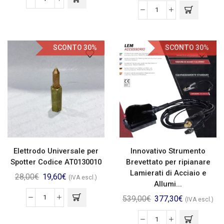
SCONTO 30%
SCONTO 30%
Elettrodo Universale per
Innovativo Strumento
Spotter Codice AT0130010
Brevettato per ripianare
Lamierati di Acciaio e
28,00
€
19,60
€
(IVA escl.)
Allumi...
539,00
€
377,30
€
(IVA escl.)