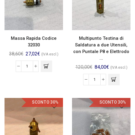
Massa Rapida Codice
Multipunto Testina di
32030
Saldatura a due Utensili,
con Puntale P8 e Elettrodo
38,60
€
27,02
€
(IVA escl.)
...
120,00
€
84,00
€
(IVA escl.)
SCONTO 30%
SCONTO 30%