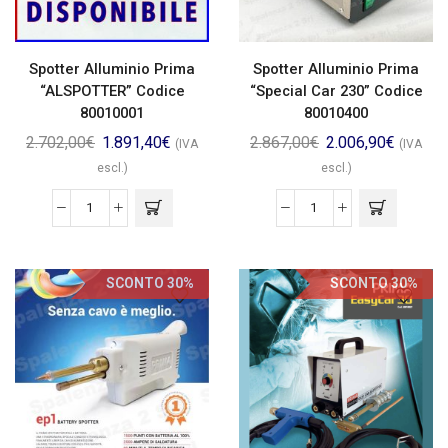
Spotter Alluminio Prima
Spotter Alluminio Prima
“ALSPOTTER” Codice
“Special Car 230” Codice
80010001
80010400
2.702,00
€
1.891,40
€
2.867,00
€
2.006,90
€
(IVA
(IVA
escl.)
escl.)
SCONTO 30%
SCONTO 30%