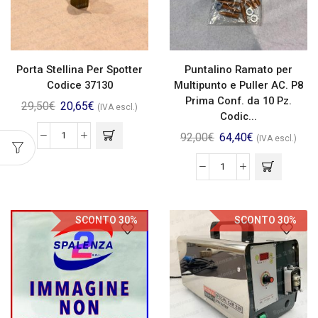
Porta Stellina Per Spotter
Puntalino Ramato per
Codice 37130
Multipunto e Puller AC. P8
Prima Conf. da 10 Pz.
29,50
€
20,65
€
(IVA escl.)
Codic...
92,00
€
64,40
€
(IVA escl.)
SCONTO 30%
SCONTO 30%