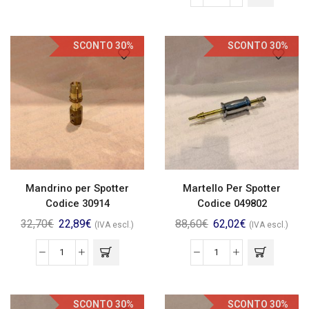
SCONTO 30%
SCONTO 30%
Mandrino per Spotter
Martello Per Spotter
Codice 30914
Codice 049802
32,70
€
22,89
€
88,60
€
62,02
€
(IVA escl.)
(IVA escl.)
SCONTO 30%
SCONTO 30%