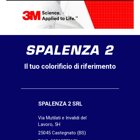
Il tuo colorificio di riferimento
SPALENZA 2 SRL
Via Mutilati e Invalidi del
Lavoro, 5H
25045 Castegnato (BS)