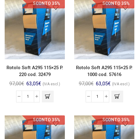
SCONTO 35%
SCONTO 35%
Rotolo Soft A295 115×25 P.
Rotolo Soft A295 115×25 P.
220 cod. 32479
1000 cod. 57616
97,00
€
63,05
€
97,00
€
63,05
€
(IVA escl.)
(IVA escl.)
SCONTO 35%
SCONTO 35%