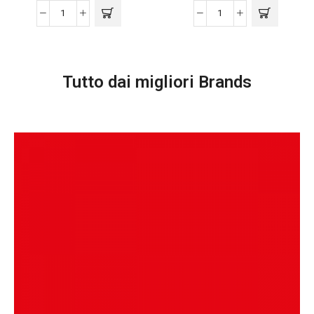
Tutto dai migliori Brands