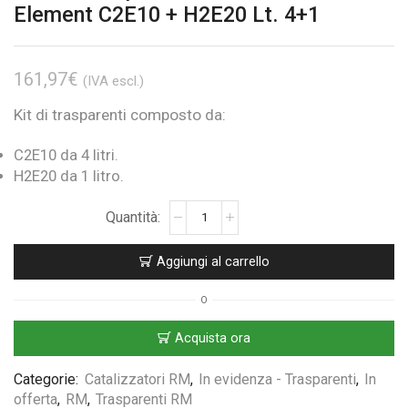
Element C2E10 + H2E20 Lt. 4+1
161,97
€
(IVA escl.)
Kit di trasparenti composto da:
C2E10 da 4 litri.
H2E20 da 1 litro.
Aggiungi al carrello
O
Acquista ora
Categorie:
Catalizzatori RM
,
In evidenza - Trasparenti
,
In
offerta
,
RM
,
Trasparenti RM