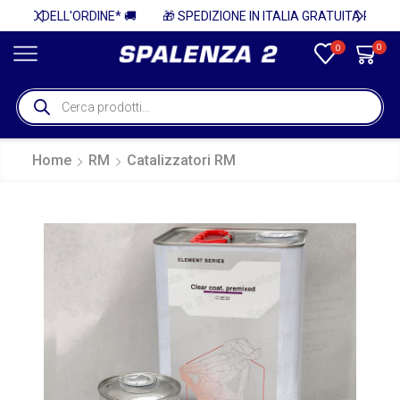
 🚚
🎁 SPEDIZIONE IN ITALIA GRATUITA PER ORDINI SUPERIORI A 750€ + IVA 🎁
0
0
Home
RM
Catalizzatori RM