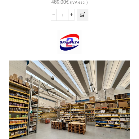
489,00
€
(IVA escl.)