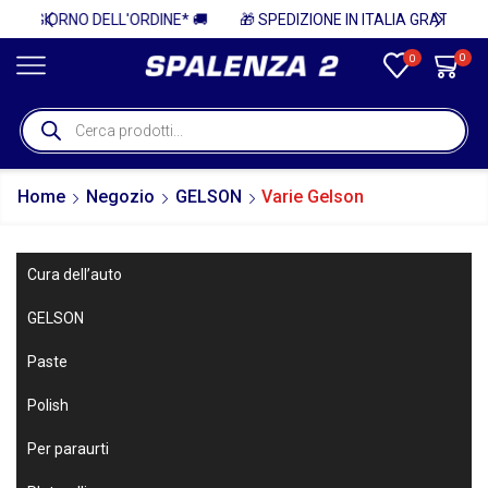
* 🚚
🎁 SPEDIZIONE IN ITALIA GRATUITA PER ORDINI SUPERIORI A 750€ + IVA 🎁
0
0
Home
Negozio
GELSON
Varie Gelson
Cura dell’auto
GELSON
Paste
Polish
Per paraurti