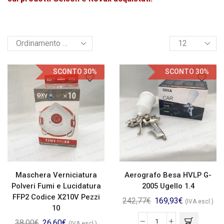
SCONTO 30%
SCONTO 30%
Maschera Verniciatura
Aerografo Besa HVLP G-
Polveri Fumi e Lucidatura
2005 Ugello 1.4
FFP2 Codice X210V Pezzi
242,77
€
169,93
€
(IVA escl.)
10
38,00
€
26,60
€
(IVA escl.)