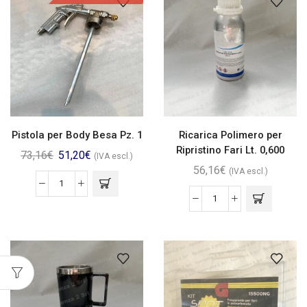
Pistola per Body Besa Pz. 1
Ricarica Polimero per
Ripristino Fari Lt. 0,600
73,16
€
51,20
€
(IVA escl.)
56,16
€
(IVA escl.)