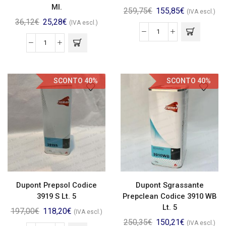
Ml.
259,75
€
155,85
€
(IVA escl.)
36,12
€
25,28
€
(IVA escl.)
SCONTO 40%
SCONTO 40%
Dupont Prepsol Codice
Dupont Sgrassante
3919 S Lt. 5
Prepclean Codice 3910 WB
Lt. 5
197,00
€
118,20
€
(IVA escl.)
250,35
€
150,21
€
(IVA escl.)