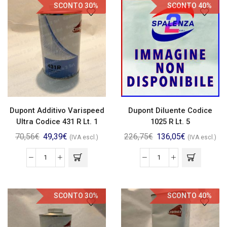
SCONTO 30%
SCONTO 40%
Dupont Additivo Varispeed
Dupont Diluente Codice
Ultra Codice 431 R Lt. 1
1025 R Lt. 5
70,56
€
49,39
€
226,75
€
136,05
€
(IVA escl.)
(IVA escl.)
SCONTO 30%
SCONTO 40%