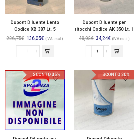
Dupont Diluente Lento
Dupont Diluente per
Codice XB 387 Lt. 5
ritocchi Codice AK 350 Lt. 1
226,75
€
136,05
€
48,92
€
34,24
€
(IVA escl.)
(IVA escl.)
SCONTO 35%
SCONTO 30%
Dupont Diluente per
Dupont Diluente