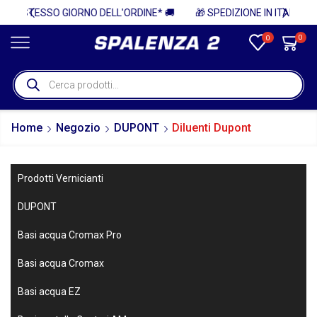
* 🚚
🎁 SPEDIZIONE IN ITALIA GRATUITA PER ORDINI SUPERIORI A 750€ + IVA 🎁
0
0
Home
Negozio
DUPONT
Diluenti Dupont
Prodotti Vernicianti
DUPONT
Basi acqua Cromax Pro
Basi acqua Cromax
Basi acqua EZ