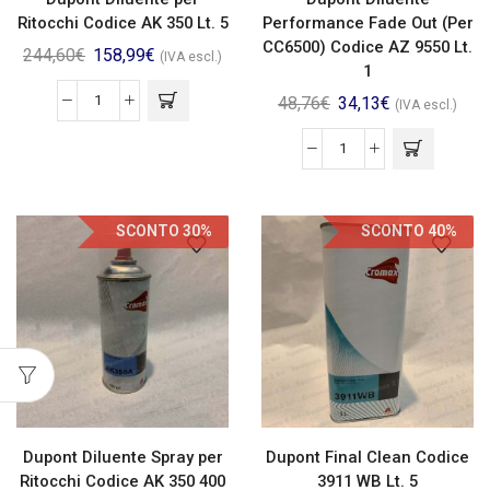
Ritocchi Codice AK 350 Lt. 5
Performance Fade Out (Per
CC6500) Codice AZ 9550 Lt.
244,60
€
158,99
€
(IVA escl.)
1
48,76
€
34,13
€
(IVA escl.)
SCONTO 30%
SCONTO 40%
Dupont Diluente Spray per
Dupont Final Clean Codice
Ritocchi Codice AK 350 400
3911 WB Lt. 5