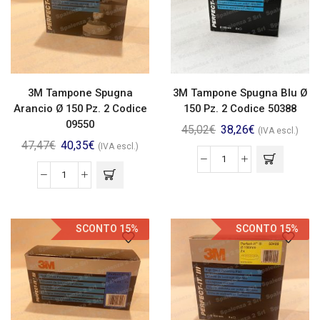
3M Tampone Spugna
3M Tampone Spugna Blu Ø
Arancio Ø 150 Pz. 2 Codice
150 Pz. 2 Codice 50388
09550
45,02
€
38,26
€
(IVA escl.)
47,47
€
40,35
€
(IVA escl.)
SCONTO 15%
SCONTO 15%