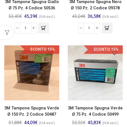
3M Tampone Spugna Giallo
3M Tampone Spugna Nero
Ø 75 Pz. 4 Codice 50536
Ø 150 Pz. 2 Codice 09378
53,40
€
45,39
€
43,04
€
36,58
€
(IVA escl.)
(IVA escl.)
SCONTO 15%
SCONTO 15%
3M Tampone Spugna Verde
3M Tampone Spugna Verde
Ø 150 Pz. 2 Codice 50487
Ø 75 Pz. 4 Codice 50499
51,88
€
44,09
€
53,92
€
45,83
€
(IVA escl.)
(IVA escl.)