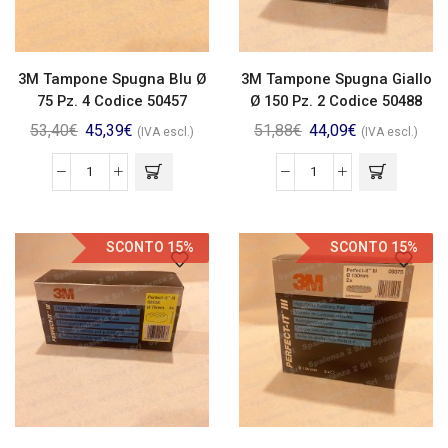
3M Tampone Spugna Blu Ø
3M Tampone Spugna Giallo
75 Pz. 4 Codice 50457
Ø 150 Pz. 2 Codice 50488
53,40
€
45,39
€
51,88
€
44,09
€
(IVA escl.)
(IVA escl.)
SCONTO 15%
SCONTO 15%