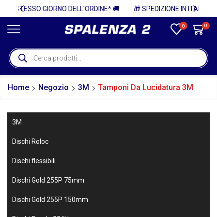
NE* 🚚
🎁 SPEDIZIONE IN ITALIA GRATUITA PER ORDINI SUPERIORI A 750€ + IVA 🎁
0
0
Home
Negozio
3M
Tamponi Da Lucidatura 3M
3M
Dischi Roloc
Dischi flessibili
Dischi Gold 255P 75mm
Dischi Gold 255P 150mm