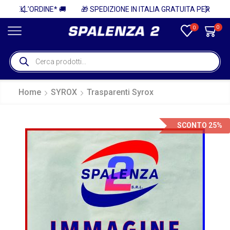
🚚
🎁 SPEDIZIONE IN ITALIA GRATUITA PER ORDINI SUPERIORI A 750€ + IVA 🎁
0
0
Home
SYROX
Trasparenti Syrox
SCONTO 25%