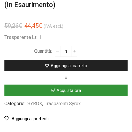
(In Esaurimento)
59,26
€
44,45
€
(IVA escl.)
Trasparente Lt. 1
Aggiungi al carrello
O
Acquista ora
Categorie:
SYROX
,
Trasparenti Syrox
Aggiungi ai preferiti