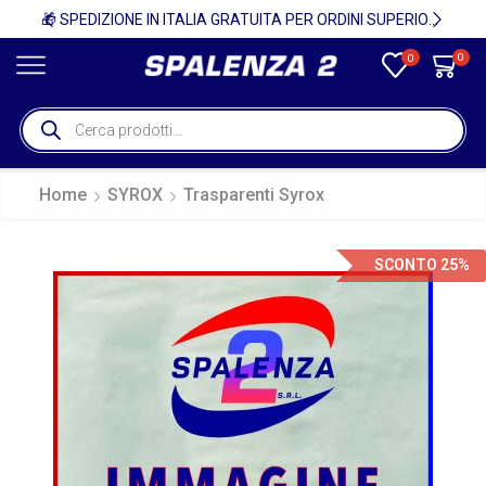
🚚
🎁 SPEDIZIONE IN ITALIA GRATUITA PER ORDINI SUPERIORI A 750€ + IVA 🎁
0
0
Home
SYROX
Trasparenti Syrox
SCONTO 25%