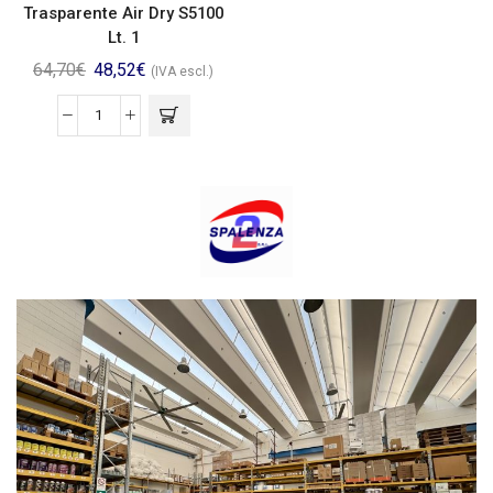
Trasparente Air Dry S5100
Lt. 1
64,70
€
48,52
€
(IVA escl.)