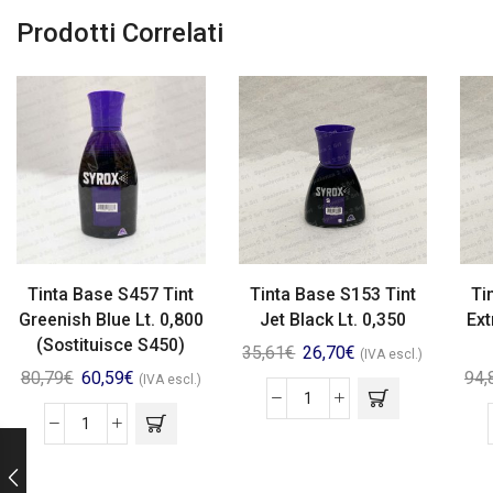
Prodotti Correlati
Tinta Base S457 Tint
Tinta Base S153 Tint
Ti
Greenish Blue Lt. 0,800
Jet Black Lt. 0,350
Ext
(Sostituisce S450)
35,61
€
26,70
€
(IVA escl.)
80,79
€
60,59
€
94,
(IVA escl.)