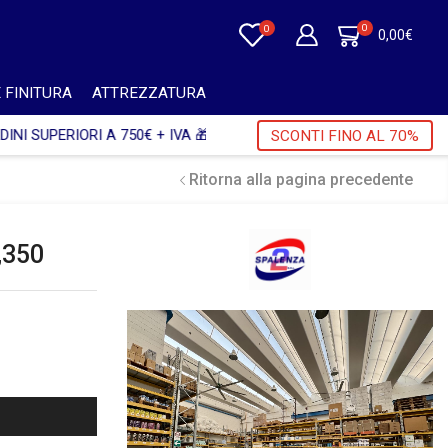
0
0
0,00
€
 FINITURA
ATTREZZATURA
A 🎁
SCONTI FINO AL 70%
Ritorna alla pagina precedente
,350