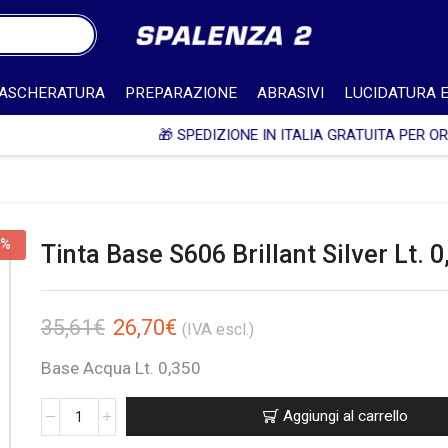
ASCHERATURA
PREPARAZIONE
ABRASIVI
LUCIDATURA E
SPEDIZIONE IN ITALIA GRATUITA PER ORDINI SUPERIORI A 750€ + IV
5%
Tinta Base S606 Brillant Silver Lt. 0
35,61
€
26,70
€
(IVA escl.)
Base Acqua Lt. 0,350
Aggiungi al carrello