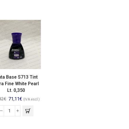
nta Base S713 Tint
ra Fine White Pearl
Lt. 0,350
82
€
71,11
€
(IVA escl.)