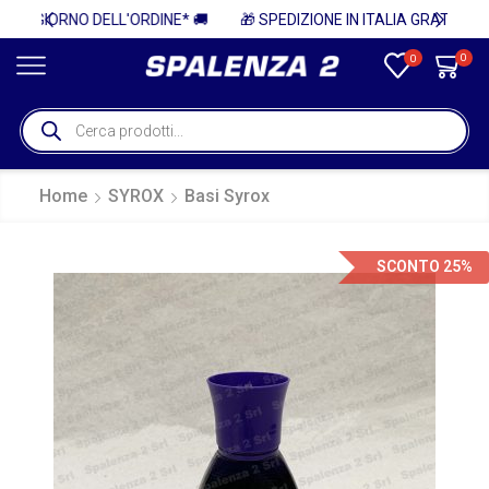
* 🚚
🎁 SPEDIZIONE IN ITALIA GRATUITA PER ORDINI SUPERIORI A 750€ + IVA 🎁
0
0
Home
SYROX
Basi Syrox
SCONTO 25%