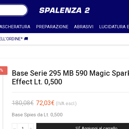
ASCHERATURA
PREPARAZIONE
ABRASIVI
LUCIDATURA E
🎁 SPEDIZIONE IN ITALIA GRATUITA PER ORDINI SUPERIORI A 750€ 
0%
Base Serie 295 MB 590 Magic Spar
Effect Lt. 0,500
180,08
€
72,03
€
(IVA escl.)
Base Spies da Lt. 0,500
Aggiungi al carrello