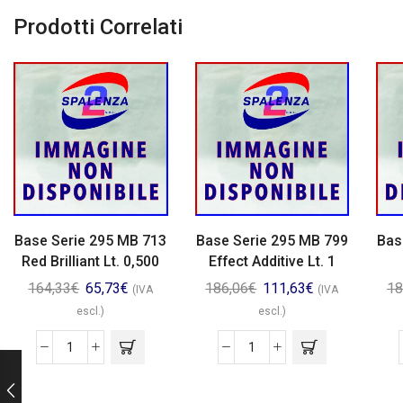
Prodotti Correlati
Base Serie 295 MB 713
Base Serie 295 MB 799
Bas
Red Brilliant Lt. 0,500
Effect Additive Lt. 1
164,33
€
65,73
€
186,06
€
111,63
€
18
(IVA
(IVA
escl.)
escl.)