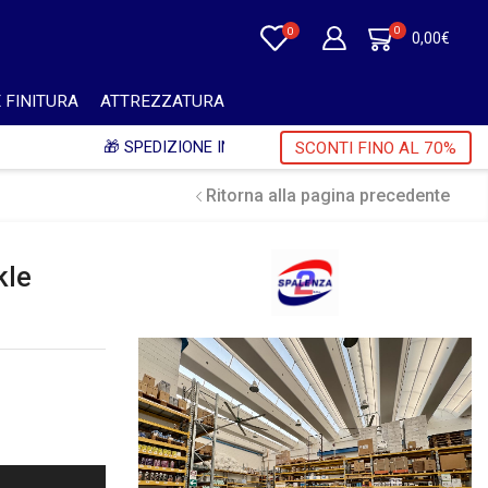
0
0
0,00
€
 FINITURA
ATTREZZATURA
+ IVA 🎁
SCONTI FINO AL 70%
Ritorna alla pagina precedente
kle