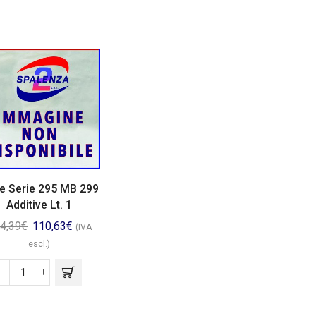
e Serie 295 MB 299
Additive Lt. 1
4,39
€
110,63
€
(IVA
escl.)