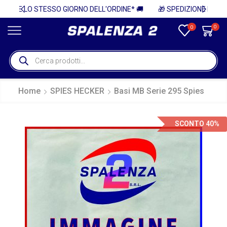
INE* 🚚
🎁 SPEDIZIONE IN ITALIA GRATUITA PER ORDINI SUPERIORI A 750€ + IVA 🎁
0
0
Home
SPIES HECKER
Basi MB Serie 295 Spies
SCONTO 40%