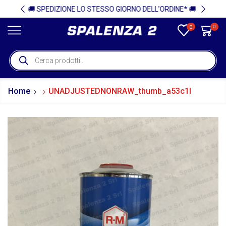
ZIONE LO STESSO GIORNO DELL'ORDINE* 🚚
0
0
Home
UNADJUSTEDNONRAW_thumb_a53c1l