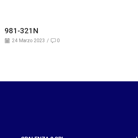
981-321N
24 Marzo 2023
/
0