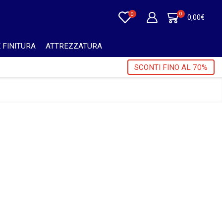
0
0
0,00
€
 FINITURA
ATTREZZATURA
A GRATUITA PER ORDINI SUPERIORI A 750€ + IVA 🎁
SCONTI FINO AL 70%