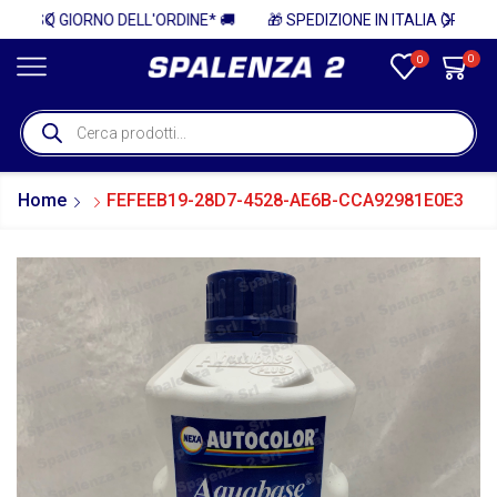
ELL'ORDINE* 🚚
0
0
Home
FEFEEB19-28D7-4528-AE6B-CCA92981E0E3