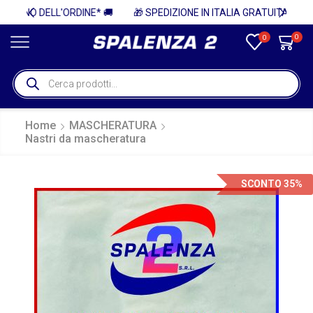
 🚚
🎁 SPEDIZIONE IN ITALIA GRATUITA PER ORDINI SUPERIORI A 750€ + IVA 🎁
0
0
Home
MASCHERATURA
Nastri da mascheratura
SCONTO 35%