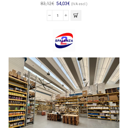
83,12
€
54,03
€
(IVA escl.)