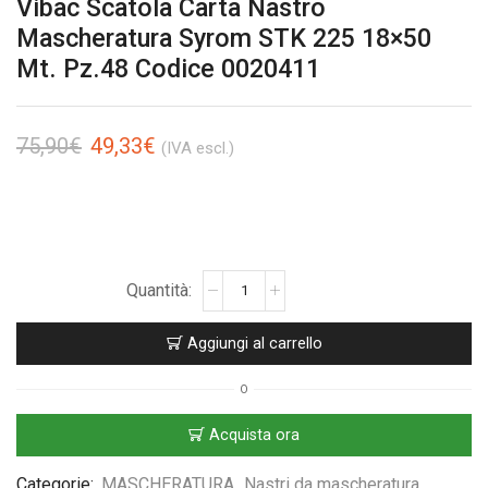
Vibac Scatola Carta Nastro
Mascheratura Syrom STK 225 18×50
Mt. Pz.48 Codice 0020411
75,90
€
49,33
€
(IVA escl.)
Aggiungi al carrello
O
Acquista ora
Categorie:
MASCHERATURA
,
Nastri da mascheratura