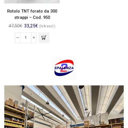
Rotolo TNT forato da 300
strappi – Cod. 950
47,50
€
33,25
€
(IVA escl.)