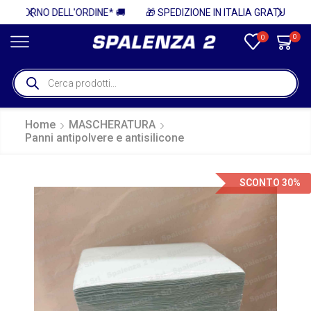
E* 🚚
🎁 SPEDIZIONE IN ITALIA GRATUITA PER ORDINI SUPERIORI A 750€ + IVA 🎁
0
0
Home
MASCHERATURA
Panni antipolvere e antisilicone
SCONTO 30%