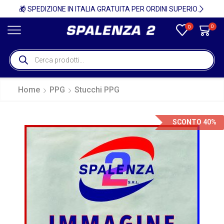
🚚
🎁 SPEDIZIONE IN ITALIA GRATUITA PER ORDINI SUPERIORI A 750€ + IVA 🎁
0
0
Home
PPG
Stucchi PPG
SCONTO 40%