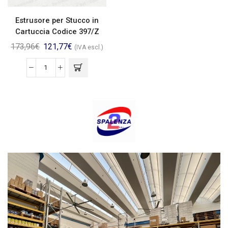
Estrusore per Stucco in
Cartuccia Codice 397/Z
173,96
€
121,77
€
(IVA escl.)