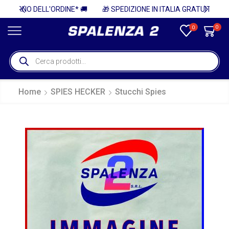
 🚚
🎁 SPEDIZIONE IN ITALIA GRATUITA PER ORDINI SUPERIORI A 750€ + IVA 🎁
0
0
Home
SPIES HECKER
Stucchi Spies