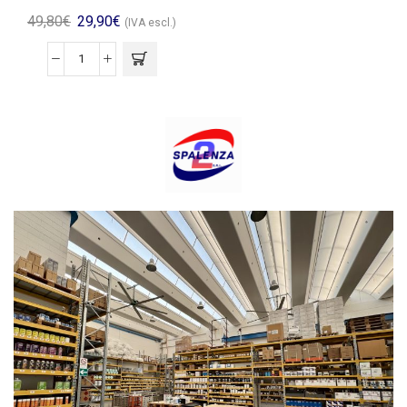
49,80
€
29,90
€
(IVA escl.)