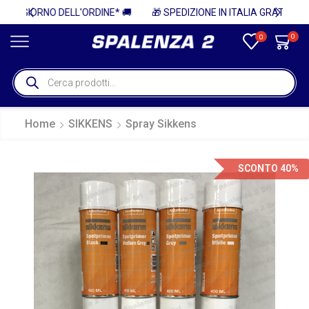
* 🚚
🎁 SPEDIZIONE IN ITALIA GRATUITA PER ORDINI SUPERIORI A 750€ + IVA 🎁
0
0
Home
SIKKENS
Spray Sikkens
SCONTO 40%