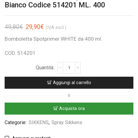
Bianco Codice 514201 ML. 400
49,80
€
29,90
€
(IVA escl.)
Bomboletta Spotprimer WHITE da 400 ml.
COD. 514201
Aggiungi al carrello
O
Acquista ora
Categorie:
SIKKENS
,
Spray Sikkens