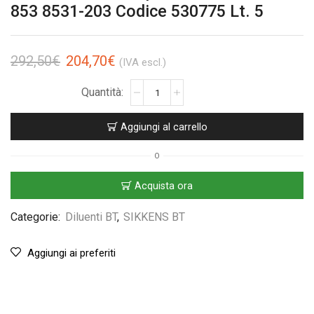
853 8531-203 Codice 530775 Lt. 5
292,50
€
204,70
€
(IVA escl.)
Aggiungi al carrello
O
Acquista ora
Categorie:
Diluenti BT
,
SIKKENS BT
Aggiungi ai preferiti