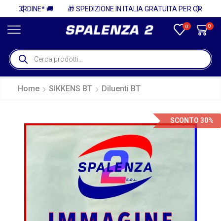
🚚
🎁 SPEDIZIONE IN ITALIA GRATUITA PER ORDINI SUPERIORI A 750€ + IVA 🎁
0
0
Home
SIKKENS BT
Diluenti BT
SCONTO 30%