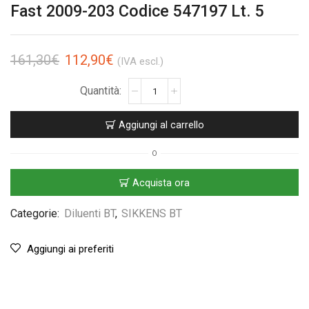
Fast 2009-203 Codice 547197 Lt. 5
161,30
€
112,90
€
(IVA escl.)
Aggiungi al carrello
O
Acquista ora
Categorie:
Diluenti BT
,
SIKKENS BT
Aggiungi ai preferiti