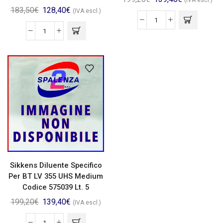
(IVA escl.)
183,50
€
128,40
€
(IVA escl.)
Sikkens Diluente Specifico
Per BT LV 355 UHS Medium
Codice 575039 Lt. 5
199,20
€
139,40
€
(IVA escl.)