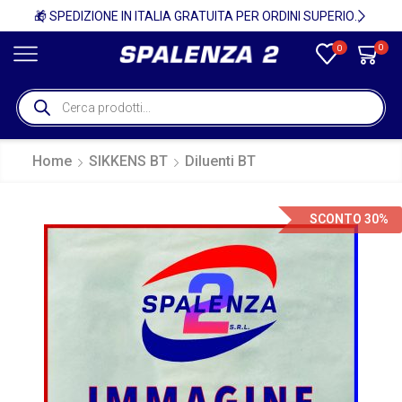
🚚
🎁 SPEDIZIONE IN ITALIA GRATUITA PER ORDINI SUPERIORI A 750€ + IVA 🎁
0
0
Home
SIKKENS BT
Diluenti BT
SCONTO 30%