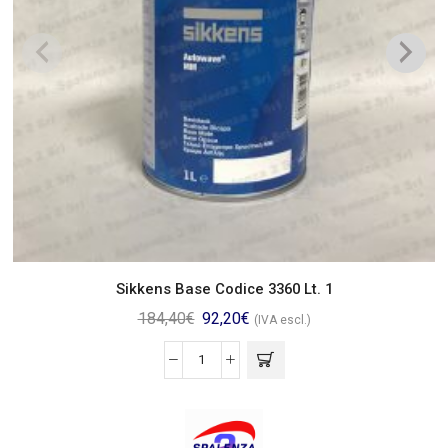
Sikkens Base Codice 3360 Lt. 1
184,40
€
92,20
€
(IVA escl.)