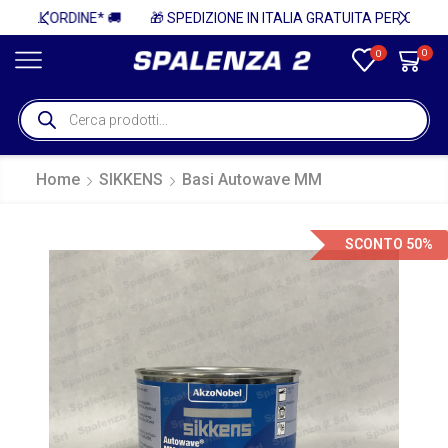
🚚
🎁 SPEDIZIONE IN ITALIA GRATUITA PER ORDINI SUPERIORI A 750€ + IVA 🎁
0
0
Home
SIKKENS
Basi Autowave MM
SCONTO 50%