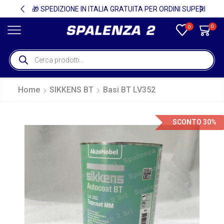
🚚
🎁 SPEDIZIONE IN ITALIA GRATUITA PER ORDINI SUPERIORI A 750€ + IVA 🎁
0
0
Home
SIKKENS BT
Basi BT LV352
SCONTO 30%