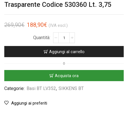
Trasparente Codice 530360 Lt. 3,75
269,90
€
188,90
€
(IVA escl.)
Aggiungi al carrello
O
Acquista ora
Categorie:
Basi BT LV352
,
SIKKENS BT
Aggiungi ai preferiti