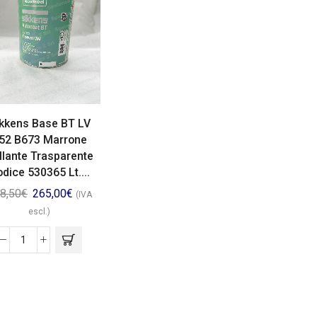
kkens Base BT LV
52 B673 Marrone
illante Trasparente
dice 530365 Lt....
8,50
€
265,00
€
(IVA
escl.)