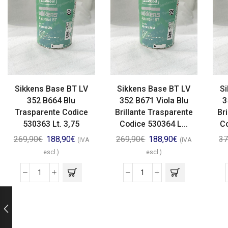
Sikkens Base BT LV
Sikkens Base BT LV
Si
352 B664 Blu
352 B671 Viola Blu
3
Trasparente Codice
Brillante Trasparente
Br
530363 Lt. 3,75
Codice 530364 L...
Co
269,90
€
188,90
€
269,90
€
188,90
€
37
(IVA
(IVA
escl.)
escl.)