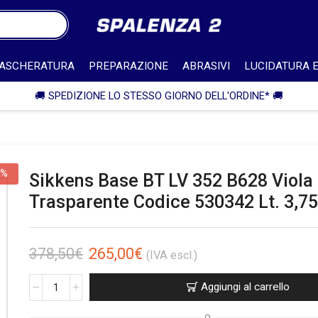
ASCHERATURA
PREPARAZIONE
ABRASIVI
LUCIDATURA E
🎁 SPEDIZIONE IN ITALIA GRATUITA PER ORDINI 
0%
Sikkens Base BT LV 352 B628 Viola
Trasparente Codice 530342 Lt. 3,75
378,50
€
265,00
€
(IVA escl.)
Aggiungi al carrello
O