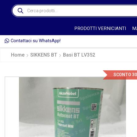
PRODOTTI VERNICIANTI
M
Contattaci su WhatsApp!
O DELL'ORDINE* 🚚
Home
SIKKENS BT
Basi BT LV352
SCONTO 3