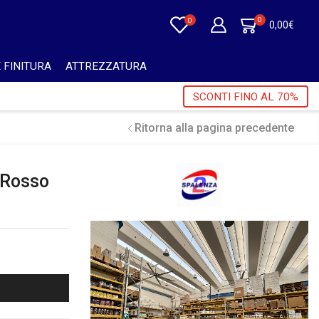
0
0
0,00
€
 FINITURA
ATTREZZATURA
SUPERIORI A 750€ + IVA 🎁
SCONTI FINO AL 70%
Ritorna alla pagina precedente
 Rosso