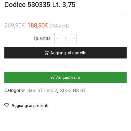
Codice 530335 Lt. 3,75
269,90
€
188,90
€
(IVA escl.)
Aggiungi al carrello
O
Acquista ora
Categorie:
Basi BT LV352
,
SIKKENS BT
Aggiungi ai preferiti