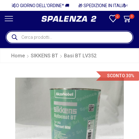
E* 🚚
🎁 SPEDIZIONE IN ITALIA GRATUITA PER ORDINI SUPERIORI A 750€ + IVA 🎁
0
0
Home
SIKKENS BT
Basi BT LV352
SCONTO 30%