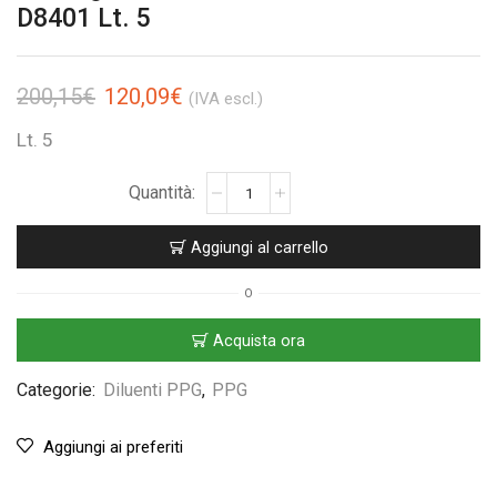
D8401 Lt. 5
200,15
€
120,09
€
(IVA escl.)
Lt. 5
Aggiungi al carrello
O
Acquista ora
Categorie:
Diluenti PPG
,
PPG
Aggiungi ai preferiti