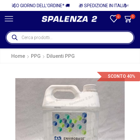
E* 🚚
🎁 SPEDIZIONE IN ITALIA GRATUITA PER ORDINI SUPERIORI A 750€ + IVA 🎁
0
0
Home
PPG
Diluenti PPG
SCONTO 40%