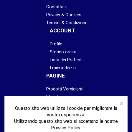
Contattaci
Privacy & Cookies
Termini & Condizioni
ACCOUNT
Profilo
Storico ordini
Lista dei Preferiti
I miei indirizzi
PAGINE
Prodotti Vernicianti
Mascheratura
Preparazione
Questo sito web utilizza i cookie per migliorare la
Abrasivi
vostra esperienza.
Lucidatura & Finitura
Utilizzando questo sito web si accettano le nostre
Privacy Policy
.
Attrezzatura