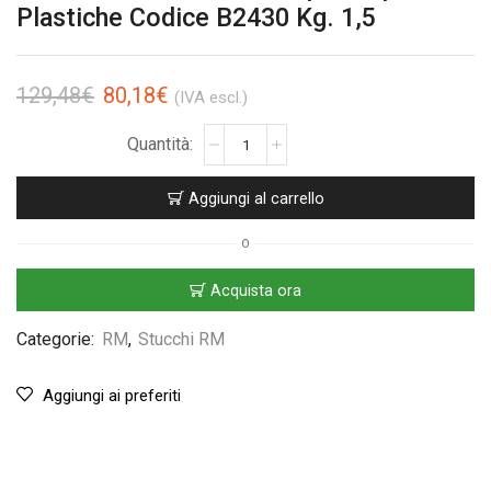
Plastiche Codice B2430 Kg. 1,5
129,48
€
80,18
€
(IVA escl.)
Aggiungi al carrello
O
Acquista ora
Categorie:
RM
,
Stucchi RM
Aggiungi ai preferiti