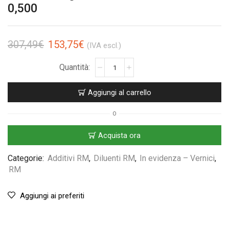
0,500
307,49
€
153,75
€
(IVA escl.)
Aggiungi al carrello
O
Acquista ora
Categorie:
Additivi RM
,
Diluenti RM
,
In evidenza – Vernici
,
RM
Aggiungi ai preferiti