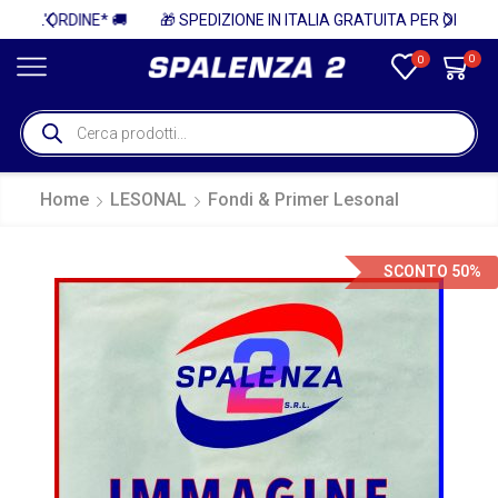
🚚
🎁 SPEDIZIONE IN ITALIA GRATUITA PER ORDINI SUPERIORI A 750€ + IVA 🎁
0
0
Home
LESONAL
Fondi & Primer Lesonal
SCONTO 50%