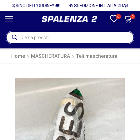
* 🚚
🎁 SPEDIZIONE IN ITALIA GRATUITA PER ORDINI SUPERIORI A 750€ + IVA 🎁
0
0
Home
MASCHERATURA
Teli mascheratura